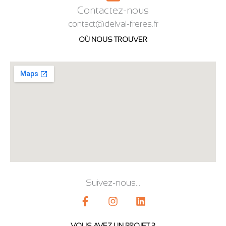
Contactez-nous
contact@delval-freres.fr
OÙ NOUS TROUVER
Suivez-nous...
F
I
L
a
n
i
c
s
n
e
t
k
VOUS AVEZ UN PROJET ?