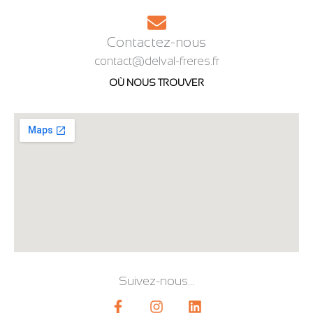
Contactez-nous
contact@delval-freres.fr
OÙ NOUS TROUVER
Suivez-nous...
F
I
L