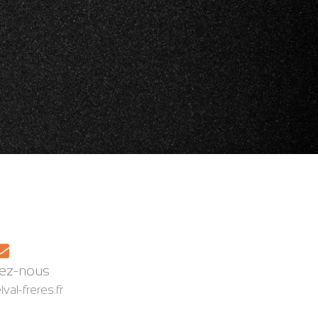
ez-nous
al-freres.fr