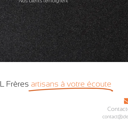
Nos clients témoignent
L Frères
artisans à votre écoute
Contact
contact@delv